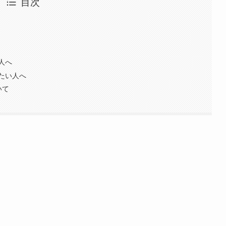
目次
人へ
たい人へ
いて