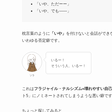
「いや、ただーー」
「いや、でも――」
枕言葉のように
「いや」
を付けないと会話ができ
いわゆる否定癖です。
いるー！
そういう人、いるー！
ソラ
これは
フラジャイル・ナルシズム=壊れやすい自
ト5」にノミネートされてしまうような悪い癖で
ちょっと探してみると