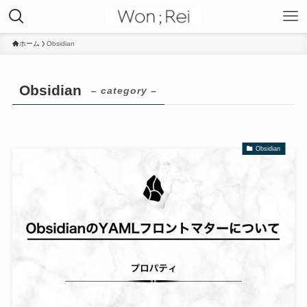
ホーム
Obsidian
Obsidian
– category –
Obsidian